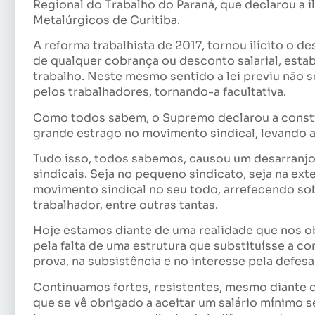
Regional do Trabalho do Paraná, que declarou a i
Metalúrgicos de Curitiba.
A reforma trabalhista de 2017, tornou ilícito o d
de qualquer cobrança ou desconto salarial, est
trabalho. Neste mesmo sentido a lei previu não se
pelos trabalhadores, tornando-a facultativa.
Como todos sabem, o Supremo declarou a constit
grande estrago no movimento sindical, levando a 
Tudo isso, todos sabemos, causou um desarranjo
sindicais. Seja no pequeno sindicato, seja na ex
movimento sindical no seu todo, arrefecendo sob
trabalhador, entre outras tantas.
Hoje estamos diante de uma realidade que nos ob
pela falta de uma estrutura que substituísse a co
prova, na subsistência e no interesse pela defes
Continuamos fortes, resistentes, mesmo diante d
que se vê obrigado a aceitar um salário mínimo