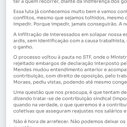
ter a quem recorrer, diante da indiferença dos g
Essa luta já conhecemos muito bem e vamos cont
conflitos, mesmo que sejamos tolhidos, mesmo
impedir. Porque impedir, jamais conseguirão. A n
A infiltração de interessados em solapar nossa 
ardis, sem identificação com a causa trabalhist
o ganho.
O processo voltou à pauta no STF, onde o Minist
rejeitado embargos de declaração interposto pel
Mendes mudou entendimento anterior e acompanh
contribuição, com direito de oposição, pelo trab
Moraes, pediu vistas, podendo até mesmo congel
Uma questão que nos preocupa, é que tentam desv
dizendo tratar-se de contribuição sindical (impos
quando na verdade, o que queremos é a contribu
coletivas que asseguram reajustes nos salários e
Não é hora de arrefecer. Não podemos deixar os 