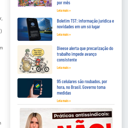
por mês
Leia mais »
r,
Boletim TST: informação jurídica e
novidades em um só lugar
)
Leia mais »
um
Dieese alerta que precarização do
trabalho impede avanço
consistente
Leia mais »
95 celulares são roubados, por
hora, no Brasil. Governo toma
medidas
Leia mais »
m