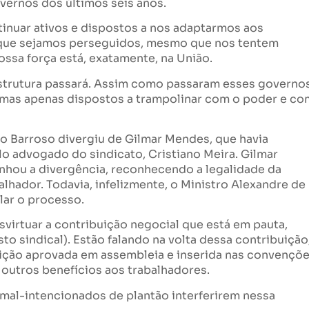
overnos dos últimos seis anos.
inuar ativos e dispostos a nos adaptarmos aos
 que sejamos perseguidos, mesmo que nos tentem
ossa força está, exatamente, na União.
estrutura passará. Assim como passaram esses governo
a, mas apenas dispostos a trampolinar com o poder e co
ro Barroso divergiu de Gilmar Mendes, que havia
o advogado do sindicato, Cristiano Meira. Gilmar
ou a divergência, reconhecendo a legalidade da
alhador. Todavia, infelizmente, o Ministro Alexandre de
ar o processo.
irtuar a contribuição negocial que está em pauta,
to sindical). Estão falando na volta dessa contribuição
ição aprovada em assembleia e inserida nas convençõ
 outros benefícios aos trabalhadores.
mal-intencionados de plantão interferirem nessa