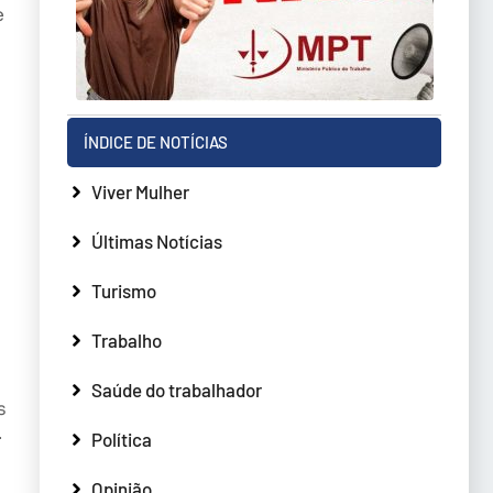
e
ÍNDICE DE NOTÍCIAS
Viver Mulher
Últimas Notícias
Turismo
Trabalho
Saúde do trabalhador
s
.
Política
s
Opinião