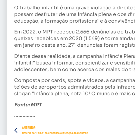
O trabalho infantil é uma grave violação a direi
possam desfrutar de uma infância plena e dos dire
educação, à formação profissional e à convivência
Em 2022, o MPT recebeu 2.556 denúncias de traba
queixas recebidas em 2020 (1.549) e torna ainda
em janeiro deste ano, 271 denúncias foram regis
Diante dessa realidade, a campanha Infância Ple
infantil!” busca informar, conscientizar e sensibi
adolescentes, bem como acerca dos males do tr
Composta por cards, spots e vídeos, a campanha 
telões de aeroportos administrados pela Infrae
slogan “Infância plena, nota 10! O mundo é mais c
Fonte: MPT
……………
ANTERIOR
Matéria da “Folha” só consolida a intenção das Centrais