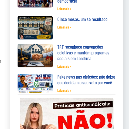
democracia
Leia mais »
Cinco mesas, um só resultado
Leia mais »
TRT reconhece convenções
coletivas e mantém programas
sociais em Londrina
m
Leia mais »
Fake news nas eleições: não deixe
que decidam o seu voto por você
Leia mais »