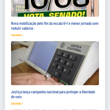
Nova mobilização pelo fim da escala 6×1 e menor jornada sem
reduzir salários
Leia mais »
Justiça lança campanha nacional para proteger a liberdade
do voto
Leia mais »