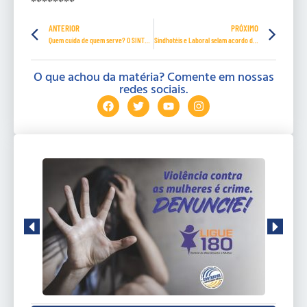
********
ANTERIOR
PRÓXIMO
Quem cuida de quem serve? O SINTRAH-PE na luta pelo fim da escala 6×1
Sindhotéis e Laboral selam acordo de reajuste salarial em Foz do Iguaçu
O que achou da matéria? Comente em nossas
redes sociais.