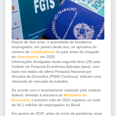
Depois de dois anos, a quantidade de brasileiros
empregados, em janeiro deste ano, se aproxima do
número de
trabalhadores
no país antes da chegada
do
coronavírus,
em 2020.
Informações divulgadas nesta segunda-feira (28) pelo
Instituto de Pesquisa Econômica Aplicada (Ipea), com
base nos dados da última Pesquisa Nacional por
Amostra de Domicílios (PNAD Contínua), indicam uma
retomada do mercado de trabalho.
De acordo com o levantamento realizado pelo instituto
federal, atrelado à estrutura do
Ministério da
Economia
, o primeiro mês de 2022 registrou um total
de 94,1 milhões de empregados no Brasil.
Em janeiro de 2020, antes do início da pandemia, esse