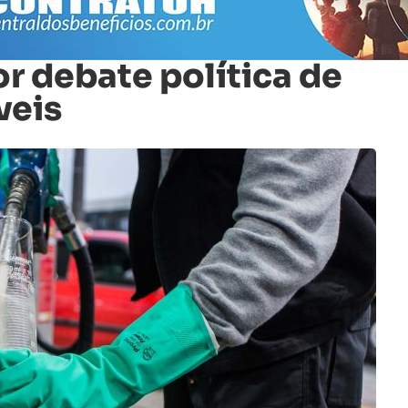
 debate política de
veis