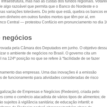
Infraestrutura, mas não às custas dos fundos regionais. Votarei
 de algo razoável que permita que o Banco do Nordeste e o
 variações toleráveis. Do jeito que está, quebra os bancos 
quem dinheiro em outros fundos mortos que têm por aí, em
nco Central — protestou Confúcio em pronunciamento no dia 1
e negócios
provada pela Câmara dos Deputados em junho. O objetivo dess
izar o ambiente de negócios no Brasil. O governo cita um
 na 124ª posição no que se refere à “facilidade de se fazer
uncionamento das empresas. Uma das inovações é a emissão
s de funcionamento para atividades consideradas de risco
egalização de Empresas e Negócios (Redesim), criada pelo
es como o comércio atacadista de vários tipos de alimentos; de
 sujeitos à vigilância sanitária; de educação infantil; e