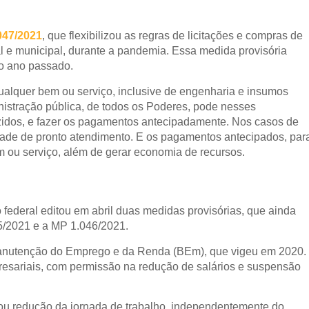
047/2021
, que flexibilizou as regras de licitações e compras de
ual e municipal, durante a pandemia. Essa medida provisória
no ano passado.
 qualquer bem ou serviço, inclusive de engenharia e insumos
istração pública, de todos os Poderes, pode nesses
uzidos, e fazer os pagamentos antecipadamente. Nos casos de
dade de pronto atendimento. E os pagamentos antecipados, par
m ou serviço, além de gerar economia de recursos.
 federal editou em abril duas medidas provisórias, que ainda
5/2021 e a MP 1.046/2021.
anutenção do Emprego e da Renda (BEm), que vigeu em 2020.
resariais, com permissão na redução de salários e suspensão
u redução da jornada de trabalho, independentemente do