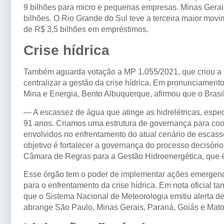
9 bilhões para micro e pequenas empresas. Minas Gerais
bilhões. O Rio Grande do Sul teve a terceira maior movi
de R$ 3,5 bilhões em empréstimos.
Crise hídrica
Também aguarda votação a MP 1.055/2021, que criou a 
centralizar a gestão da crise hídrica. Em pronunciament
Mina e Energia, Bento Albuquerque, afirmou que o Brasil 
— A escassez de água que atinge as hidrelétricas, espe
91 anos. Criamos uma estrutura de governança para coo
envolvidos no enfrentamento do atual cenário de esca
objetivo é fortalecer a governança do processo decisório
Câmara de Regras para a Gestão Hidroenergética, que é 
Esse órgão tem o poder de implementar ações emergenci
para o enfrentamento da crise hídrica. Em nota oficial t
que o Sistema Nacional de Meteorologia emitiu alerta d
abrange São Paulo, Minas Gerais, Paraná, Goiás e Mato