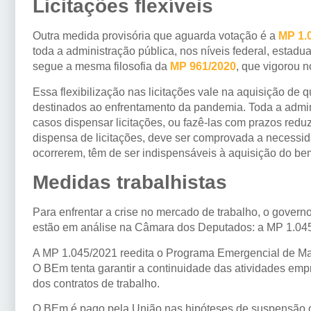
Licitações flexíveis
Outra medida provisória que aguarda votação é a
MP 1.
toda a administração pública, nos níveis federal, estad
segue a mesma filosofia da
MP 961/2020
, que vigorou 
Essa flexibilização nas licitações vale na aquisição de
destinados ao enfrentamento da pandemia. Toda a admin
casos dispensar licitações, ou fazê-las com prazos red
dispensa de licitações, deve ser comprovada a necessi
ocorrerem, têm de ser indispensáveis à aquisição do be
Medidas trabalhistas
Para enfrentar a crise no mercado de trabalho, o governo
estão em análise na Câmara dos Deputados: a MP 1.04
A MP 1.045/2021 reedita o Programa Emergencial de M
O BEm tenta garantir a continuidade das atividades emp
dos contratos de trabalho.
O BEm é pago pela União nas hipóteses de suspensão o