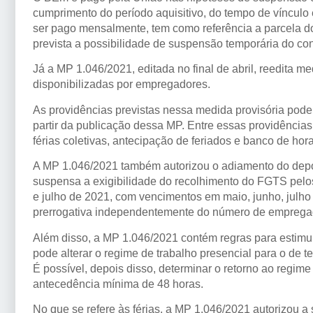
cumprimento do período aquisitivo, do tempo de vínculo 
ser pago mensalmente, tem como referência a parcela d
prevista a possibilidade de suspensão temporária do con
Já a MP 1.046/2021, editada no final de abril, reedita m
disponibilizadas por empregadores.
As providências previstas nessa medida provisória pode
partir da publicação dessa MP. Entre essas providências
férias coletivas, antecipação de feriados e banco de hora
A MP 1.046/2021 também autorizou o adiamento do depó
suspensa a exigibilidade do recolhimento do FGTS pelos
e julho de 2021, com vencimentos em maio, junho, julh
prerrogativa independentemente do número de empregad
Além disso, a MP 1.046/2021 contém regras para estimula
pode alterar o regime de trabalho presencial para o de te
É possível, depois disso, determinar o retorno ao regi
antecedência mínima de 48 horas.
No que se refere às férias, a MP 1.046/2021 autorizou a