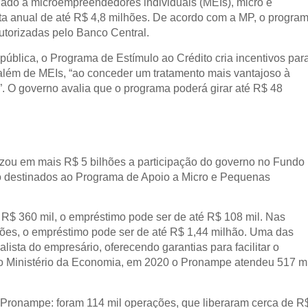
nado a microempreendedores individuais (MEIs), micro e
ta anual de até R$ 4,8 milhões. De acordo com a MP, o progra
autorizadas pelo Banco Central.
ública, o Programa de Estímulo ao Crédito cria incentivos par
lém de MEIs, “ao conceder um tratamento mais vantajoso à
es”. O governo avalia que o programa poderá girar até R$ 48
zou em mais R$ 5 bilhões a participação do governo no Fundo
o destinados ao Programa de Apoio a Micro e Pequenas
R$ 360 mil, o empréstimo pode ser de até R$ 108 mil. Nas
ões, o empréstimo pode ser de até R$ 1,44 milhão. Uma das
sta do empresário, oferecendo garantias para facilitar o
 Ministério da Economia, em 2020 o Pronampe atendeu 517 mi
 Pronampe: foram 114 mil operações, que liberaram cerca de R