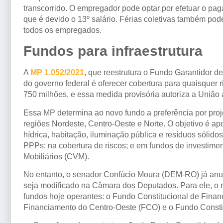
transcorrido. O empregador pode optar por efetuar o pa
que é devido o 13º salário. Férias coletivas também po
todos os empregados.
Fundos para infraestrutura
A
MP 1.052/2021
, que reestrutura o Fundo Garantidor d
do governo federal é oferecer cobertura para quaisquer
750 milhões, e essa medida provisória autoriza a União a
Essa MP determina ao novo fundo a preferência por proj
regiões Nordeste, Centro-Oeste e Norte. O objetivo é a
hídrica, habitação, iluminação pública e resíduos sólid
PPPs; na cobertura de riscos; e em fundos de investime
Mobiliários (
CVM
).
No entanto, o senador Confúcio Moura (DEM-RO) já anunc
seja modificado na Câmara dos Deputados. Para ele, o n
fundos hoje operantes: o Fundo Constitucional de Fina
Financiamento do Centro-Oeste (FCO) e o Fundo Consti