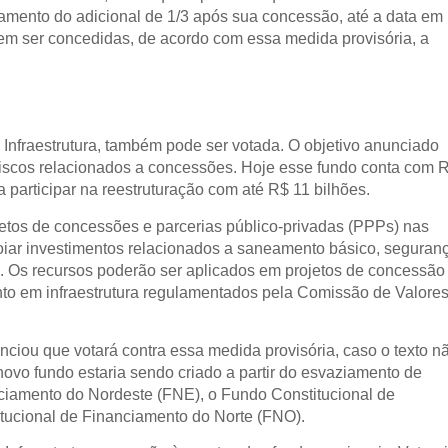
gamento do adicional de 1/3 após sua concessão, até a data em
dem ser concedidas, de acordo com essa medida provisória, a
e Infraestrutura, também pode ser votada. O objetivo anunciado
 riscos relacionados a concessões. Hoje esse fundo conta com 
 participar na reestruturação com até R$ 11 bilhões.
etos de concessões e parcerias público-privadas (PPPs) nas
poiar investimentos relacionados a saneamento básico, seguran
os. Os recursos poderão ser aplicados em projetos de concessão
nto em infraestrutura regulamentados pela Comissão de Valore
iou que votará contra essa medida provisória, caso o texto n
ovo fundo estaria sendo criado a partir do esvaziamento de
nciamento do Nordeste (FNE), o Fundo Constitucional de
tucional de Financiamento do Norte (FNO).