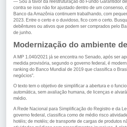
— Sou a favor da reestruturação do Fundo Garantidor de 
contra se isso não for ajustado dentro de um consenso,
Banco da Amazônia continuem trabalhando, com pequenas
2023. Entre o certo e o duvidoso, fico com o certo. Bus
debêntures ou ativos que podem ser comprados pelo Ba
de junho.
Modernização do ambiente d
A MP 1.040/2021 já se encontra no Senado, após ser a
medida provisória, segundo o governo federal, é modern
ranking do Banco Mundial de 2019 que classifica o Brasil
negócios”.
O texto tem o objetivo de simplificar a abertura e o f
automática, sem avaliação humana, de licenças e alvará
médio.
A Rede Nacional para Simplificação do Registro e da L
governo federal, classifica como de médio risco atividad
hotéis; de motéis; de transporte de cargas de produtos não