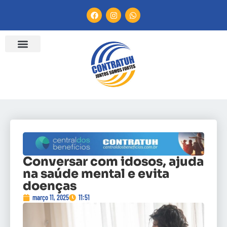
ENTIDADES FILIADAS
BANCO DE CONVENÇÕES
CANAL DE DENÚNCIA
Conversar com idosos, ajuda
na saúde mental e evita
doenças
março 11, 2025
11:51