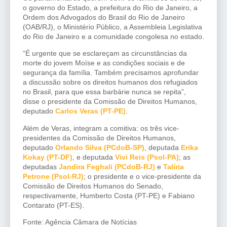
o governo do Estado, a prefeitura do Rio de Janeiro, a
Ordem dos Advogados do Brasil do Rio de Janeiro
(OAB/RJ), o Ministério Público, a Assembleia Legislativa
do Rio de Janeiro e a comunidade congolesa no estado.
“É urgente que se esclareçam as circunstâncias da
morte do jovem Moïse e as condições sociais e de
segurança da família. Também precisamos aprofundar
a discussão sobre os direitos humanos dos refugiados
no Brasil, para que essa barbárie nunca se repita”,
disse o presidente da Comissão de Direitos Humanos,
deputado
Carlos Veras (PT-PE)
.
Além de Veras, integram a comitiva: os três vice-
presidentes da Comissão de Direitos Humanos,
deputado
Orlando Silva (PCdoB-SP)
, deputada
Erika
Kokay (PT-DF)
, e deputada
Vivi Reis (Psol-PA)
; as
deputadas
Jandira Feghali (PCdoB-RJ)
e
Talíria
Petrone (Psol-RJ)
; o presidente e o vice-presidente da
Comissão de Direitos Humanos do Senado,
respectivamente, Humberto Costa (PT-PE) e Fabiano
Contarato (PT-ES).
Fonte: Agência Câmara de Notícias