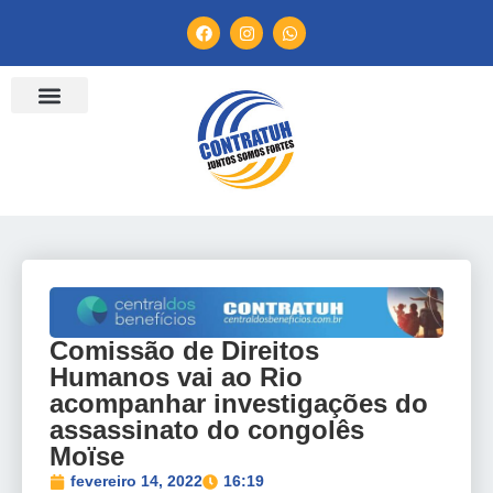
ENTIDADES FILIADAS
BANCO DE CONVENÇÕES
TV CONTRATUH
CANAL DE DENÚNCIA
Comissão de Direitos
Humanos vai ao Rio
acompanhar investigações do
assassinato do congolês
Moïse
fevereiro 14, 2022
16:19