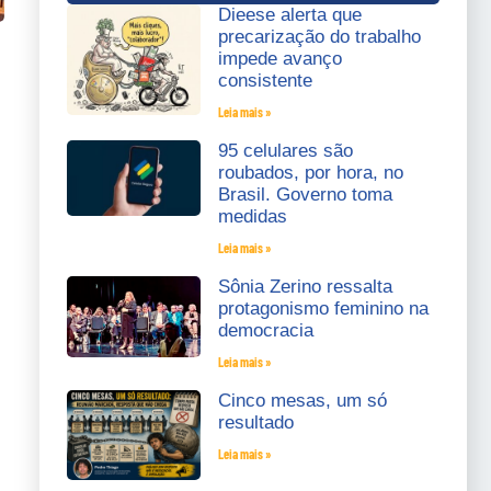
Dieese alerta que
precarização do trabalho
impede avanço
consistente
Leia mais »
95 celulares são
roubados, por hora, no
Brasil. Governo toma
medidas
Leia mais »
Sônia Zerino ressalta
protagonismo feminino na
democracia
Leia mais »
Cinco mesas, um só
resultado
Leia mais »