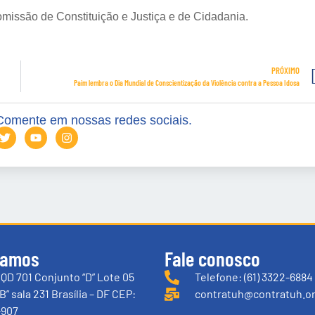
missão de Constituição e Justiça e de Cidadania.
PRÓXIMO
Paim lembra o Dia Mundial de Conscientização da Violência contra a Pessoa Idosa
Comente em nossas redes sociais.
tamos
Fale conosco
QD 701 Conjunto “D” Lote 05
Telefone: (61) 3322-6884
B” sala 231 Brasília – DF CEP:
contratuh@contratuh.or
-907