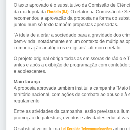
O texto aprovado é o
substitutivo
da Comissão de Ciência
Flordelis (RJ)
da ex-deputada
. O relator na Comissão de S
recomendou a aprovação da proposta na forma do substi
juntou num só texto também propostas apensadas.
“A ideia de alertar a sociedade para a gravidade dos cr
bem-vinda, notadamente em um contexto de múltiplas op
comunicação analógicos e digitais”, afirmou o relator.
O projeto original obriga todas as emissoras de rádio e T
antes e após a exibição de programação com conteúdo 
e adolescentes.
Maio laranja
A proposta aprovada também institui a campanha “Maio L
território nacional, com ações de combate ao abuso e à 
regulamento.
Entre as atividades da campanha, estão previstas a ilum
promoção de palestras, eventos e atividades educativas.
Lei Geral de Telecomunicações
O substitutivo inclui na
artigo o