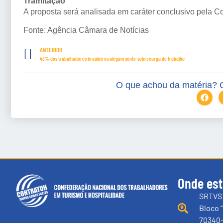
Tramitação
A proposta será analisada em
caráter conclusivo
pela Co
Fonte: Agência Câmara de Notícias
ANTERIOR
43% dos trabalhadores brasileiros alegam sentir sobrecarga de trabalho
O que achou da matéria? 
Onde es
SRTVS 
Bloco “
70340