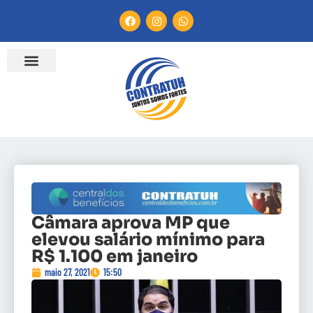
ENTIDADES FILIADAS
BANCO DE CONVENÇÕES
CANAL DE DENÚNCIA
Câmara aprova MP que
elevou salário mínimo para
R$ 1.100 em janeiro
maio 27, 2021
15:50