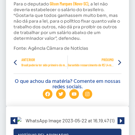
Para o deputado
Gilson Marques (Novo-SC)
, a lei não
deveria estabelecer o salário do brasileiro.
“Gostaria que todos ganhassem muito bem, mas
não dá para a lei, para o político fixar quanto vale o
trabalho dos outros, não dá pra proibir os outros
de trabalhar por um salário abaixo de um
determinador valor”, defendeu.
Fonte: Agência Câmara de Notícias
ANTERIOR
PRÓXIMO
Brasil poderia ter sido primeiro do mundo a vacinar, afirma Dimas Covas à CPI
Garantido ressarcimento de R$ 1,4 milhão aos cofres públicos por fraudes na Previdência
O que achou da matéria? Comente em nossas
redes sociais.