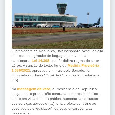
O presidente da República, Jair Bolsonaro, vetou a volta
do despacho gratuito de bagagem em voos, ao
sancionar a
Lei 14.368
, que flexibiliza regras do setor
aéreo. A sanção do texto, fruto da
Medida Provisória
1.089/2021
, aprovada em maio pelo Senado, foi
publicada no
Diário Oficial da União
desta quarta-feira
(15).
Na
mensagem de veto
, a Presidência da República
alega que “a proposição contraria o interesse público,
tendo em vista que, na prática, aumentaria os custos
dos serviços aéreos e (…) teria o efeito contrário ao
desejado pelo legislador”, ou seja, encareceria as
passagens.