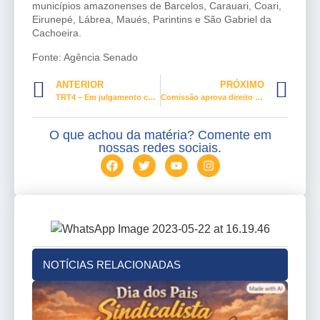
municípios amazonenses de Barcelos, Carauari, Coari,
Eirunepé, Lábrea, Maués, Parintins e São Gabriel da
Cachoeira.
Fonte: Agência Senado
ANTERIOR
PRÓXIMO
TRT4 – Em julgamento com perspectiva de gênero, SDI-1 do TRT-4 determina rescisão indireta do contrato de empregada assediada pelo chefe
Comissão aprova direito de lactantes amamentarem durante provas de concurso público
O que achou da matéria? Comente em
nossas redes sociais.
NOTÍCIAS RELACIONADAS