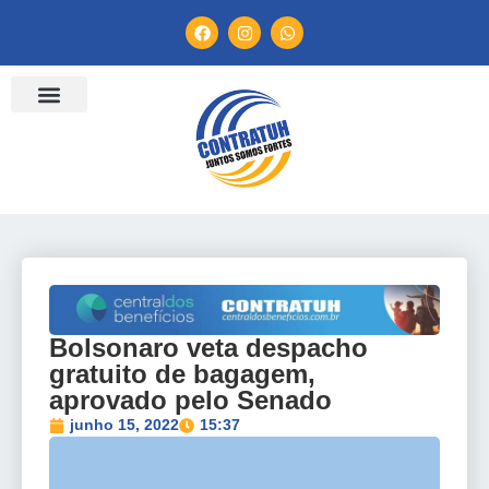
ENTIDADES FILIADAS
BANCO DE CONVENÇÕES
TV CONTRATUH
CANAL DE DENÚNCIA
Bolsonaro veta despacho
gratuito de bagagem,
aprovado pelo Senado
junho 15, 2022
15:37