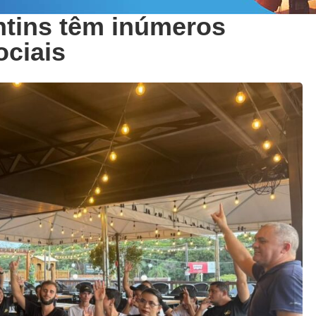
ntins têm inúmeros
ociais