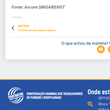
Fonte: Ascom
SINGAREHST
……..
ANTERIOR
Em defesa dos pisos salariais regionais
O que achou da matéria? 
Onde es
SRTVS 
Bloco “
70340