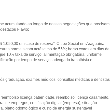
m se acumulando ao longo de nossas negociações que precisam
 destacou Flávio:
$ 1.050,00 em caso de reserva”; Clube Social em Araguaína
s extras normais com acréscimo de 55%; horas extras em dias de
ue 10% taxa de serviço; alimentação obrigatória; uniforme
atificação por tempo de serviço; advogado trabalhista e
pós graduação, exames médicos, consultas médicas e dentistas
o, reembolso licença paternidade, reembolso licença casamento,
l de empregos, certificação digital (empresa), situação
ica, plano odontológico e custo de energia sustentável