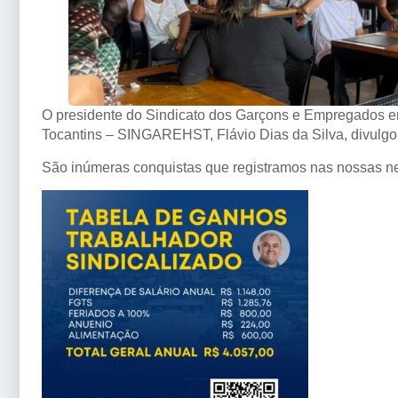
O presidente do Sindicato dos Garçons e Empregados em
Tocantins – SINGAREHST, Flávio Dias da Silva, divulgou
São inúmeras conquistas que registramos nas nossas ne