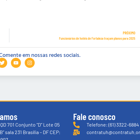
PRÓXIMO
Funcionários de hotéis de Fortaleza traçam planos para 2025
Comente em nossas redes sociais.
tamos
Fale conosco
QD 701 Conjunto “D” Lote 05
Telefone: (61) 3322-6884
B” sala 231 Brasília – DF CEP:
contratuh@contratuh.or
-907