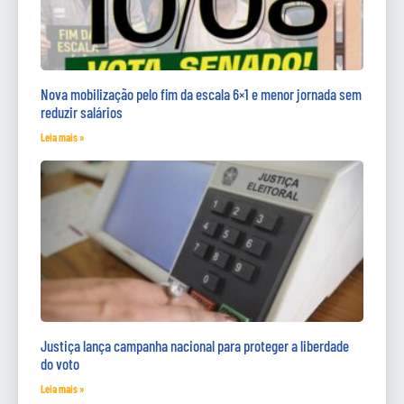
Nova mobilização pelo fim da escala 6×1 e menor jornada sem
reduzir salários
Leia mais »
Justiça lança campanha nacional para proteger a liberdade
do voto
Leia mais »