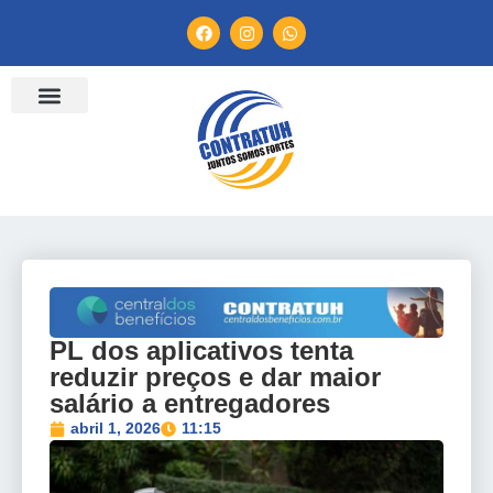
ENTIDADES FILIADAS
BANCO DE CONVENÇÕES
TV CONTRATUH
CANAL DE DENÚNCIA
PL dos aplicativos tenta
reduzir preços e dar maior
salário a entregadores
abril 1, 2026
11:15