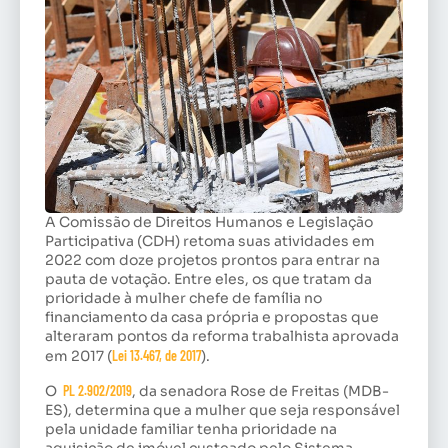
A Comissão de Direitos Humanos e Legislação
Participativa (CDH) retoma suas atividades em
2022 com doze projetos prontos para entrar na
pauta de votação. Entre eles, os que tratam da
prioridade à mulher chefe de família no
financiamento da casa própria e propostas que
alteraram pontos da reforma trabalhista aprovada
em 2017 (
Lei 13.467, de 2017
).
O
PL 2.902/2019
, da senadora Rose de Freitas (MDB-
ES), determina que a mulher que seja responsável
pela unidade familiar tenha prioridade na
aquisição de imóvel custeado pelo Sistema