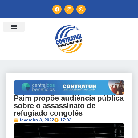
ENTIDADES FILIADAS
BANCO DE CONVENÇÕES
TV CONTRATUH
CANAL DE DENÚNCIA
Paim propõe audiência pública
sobre o assassinato de
refugiado congolês
fevereiro 3, 2022
17:02