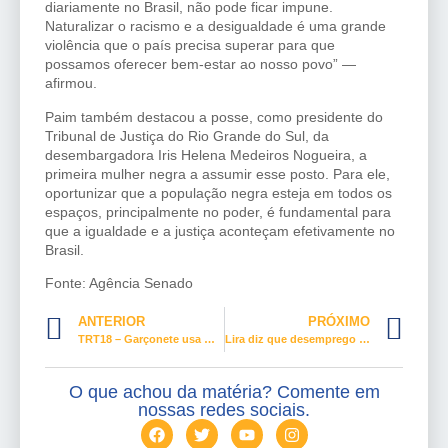
diariamente no Brasil, não pode ficar impune.
Naturalizar o racismo e a desigualdade é uma grande
violência que o país precisa superar para que
possamos oferecer bem-estar ao nosso povo” —
afirmou.
Paim também destacou a posse, como presidente do
Tribunal de Justiça do Rio Grande do Sul, da
desembargadora Iris Helena Medeiros Nogueira, a
primeira mulher negra a assumir esse posto. Para ele,
oportunizar que a população negra esteja em todos os
espaços, principalmente no poder, é fundamental para
que a igualdade e a justiça aconteçam efetivamente no
Brasil.
Fonte: Agência Senado
ANTERIOR
PRÓXIMO
TRT18 – Garçonete usa mensagens de whatsapp para provar vínculo de emprego
Lira diz que desemprego e inflação são os desafios a serem enfrentados nos próximos anos
O que achou da matéria? Comente em
nossas redes sociais.