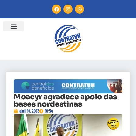
ENTIDADES FILIADAS
BANCO DE CONVENÇÕES
CANAL DE DENÚNCIA
Moacyr agradece apoio das
bases nordestinas
abril 10, 2023
10:54