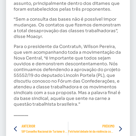
assunto, principalmente dentro dos ditames que
foram estabelecidos pelas três proponentes.
“Sem a consulta das bases não é possível impor
mudanças. Os contatos que fizemos demonstram
a total desaprovação das classes trabalhadoras”,
disse Moacyr.
Para o presidente da Contratuh, Wilson Pereira,
que vem acompanhando toda a movimentação da
Nova Central, “é importante que todos sejam
ouvidos e demonstrem descontentamento. Nós
continuamos defendendo a aprovação do projeto
55552/19 do deputado Lincoln Portela (PL), que
discutiu conosco no Fórum das Confederações, e
atendeu a classe trabalhadora e os movimentos
sindicais com a sua proposta. Mas a palavra final é
da base sindical, aquela que sente na carne a
questão trabalhista brasileira.”
…………
ANTERIOR
PRÓXIMO
58º Conselho Nacional de Turismo trata do custo de passagens aéreas
Fetrhotel debate lei da violência contra mulheres