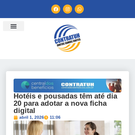
ENTIDADES FILIADAS
BANCO DE CONVENÇÕES
TV CONTRATUH
CANAL DE DENÚNCIA
Hotéis e pousadas têm até dia
20 para adotar a nova ficha
digital
abril 1, 2026
11:06