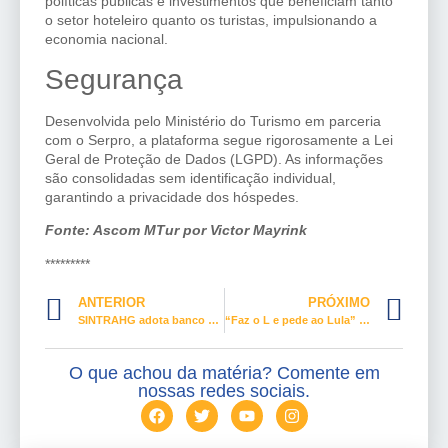
políticas públicas e investimentos que beneficiam tanto
o setor hoteleiro quanto os turistas, impulsionando a
economia nacional.
Segurança
Desenvolvida pelo Ministério do Turismo em parceria
com o Serpro, a plataforma segue rigorosamente a Lei
Geral de Proteção de Dados (LGPD). As informações
são consolidadas sem identificação individual,
garantindo a privacidade dos hóspedes.
Fonte: Ascom MTur por
Victor Mayrink
*********
ANTERIOR
PRÓXIMO
SINTRAHG adota banco vermelho na luta contra o feminicídio
“Faz o L e pede ao Lula” não é liberdade de expressão, é crime
O que achou da matéria? Comente em
nossas redes sociais.