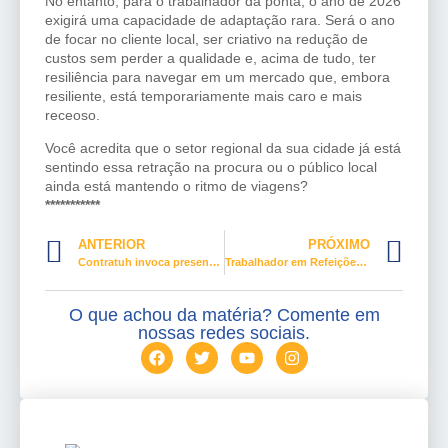
No entanto, para o trabalhador da ponta, o ano de 2026
exigirá uma capacidade de adaptação rara. Será o ano
de focar no cliente local, ser criativo na redução de
custos sem perder a qualidade e, acima de tudo, ter
resiliência para navegar em um mercado que, embora
resiliente, está temporariamente mais caro e mais
receoso.
Você acredita que o setor regional da sua cidade já está
sentindo essa retração na procura ou o público local
ainda está mantendo o ritmo de viagens?
***********
ANTERIOR
PRÓXIMO
Contratuh invoca presença dos trabalhadores, dia 15, em Brasília
Trabalhador em Refeições Coletivas terá profissão regulamentada por lei
O que achou da matéria? Comente em
nossas redes sociais.