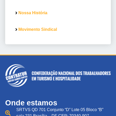
Nossa História
Movimento Sindical
Onde estamos
SRTVS QD 701 Conjunto “D” Lote 05 Bloco “B”
sala 231 Brasília – DF CEP: 70340-907