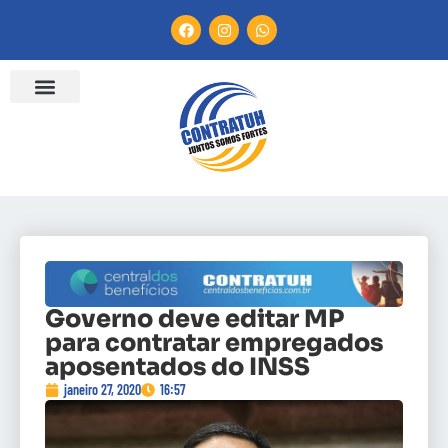
ENTIDADES FILIADAS
BANCO DE CONVENÇÕES
CANAL DE DENÚNCIA
Governo deve editar MP
para contratar empregados
aposentados do INSS
janeiro 27, 2020
16:57