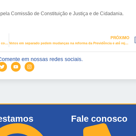
 pela Comissão de Constituição e Justiça e de Cidadania.
PRÓXIMO
Reforma da Previdência: mais de 370 emendas apresentadas ao texto, com votação na quarta
Votos em separado pedem mudanças na reforma da Previdência e até rejeição do texto
Comente em nossas redes sociais.
estamos
Fale conosco