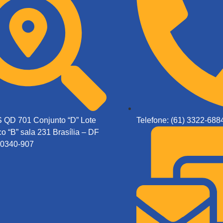
QD 701 Conjunto “D” Lote
Telefone: (61) 3322-688
o “B” sala 231 Brasília – DF
0340-907