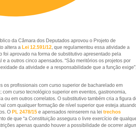
úblico da Câmara dos Deputados aprovou o Projeto de
to altera a
Lei 12.591/12
, que regulamentou essa atividade a
o foi aprovado na forma de
substitutivo
apresentado pela
al e a outros cinco
apensados
. “São meritórios os projetos por
xidade da atividade e a responsabilidade que a função exige”
os os profissionais com curso superior de bacharelado em
o; com curso tecnológico superior em eventos, gastronomia,
ia ou em outros correlatos. O substitutivo também cria a figura 
nal com qualquer formação de nível superior que esteja atuand
os. O
PL 2478/15
e apensados reinserem na lei
trechos
o de que “a Constituição assegura o livre exercício de qualqu
estrições apenas quando houver a possibilidade de ocorrer algu