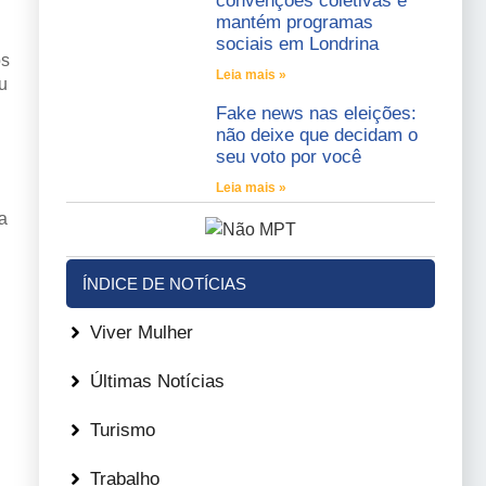
convenções coletivas e
mantém programas
sociais em Londrina
os
Leia mais »
u
Fake news nas eleições:
não deixe que decidam o
seu voto por você
Leia mais »
a
ÍNDICE DE NOTÍCIAS
Viver Mulher
Últimas Notícias
Turismo
Trabalho