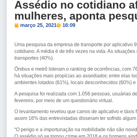
Assédio no cotidiano a
mulheres, aponta pesq
março 25, 2021
16:09
Uma pesquisa da empresa de transporte por aplicativo 9
cotidiano. A média é de três vezes na vida. As situaçõe
transportes (40%).
Ônibus e metrô lideram o ranking de ocorrências, com 
há situações mais propícias ao assediador, entre elas l
ambientes lotados (61%), locais desconhecidos (60%) e 
A pesquisa foi realizada com 1.056 pessoas, usuárias de 
fevereiro, por meio de um questionário virtual.
O levantamento revelou que carros de aplicativo e táxi
assim 16% das entrevistadas disseram ter sofrido algum
“O perigo e a importunação na mobilidade não são novi
O assédio só se tornou crime em 2018 e os homens aind