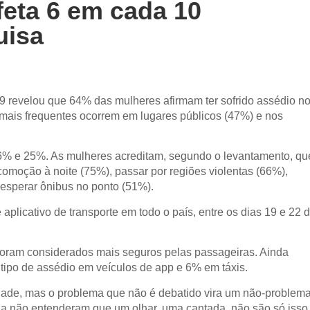
feta 6 em cada 10
uisa
9 revelou que 64% das mulheres afirmam ter sofrido assédio n
s mais frequentes ocorrem em lugares públicos (47%) e nos
76% e 25%. As mulheres acreditam, segundo o levantamento, qu
ocomoção à noite (75%), passar por regiões violentas (66%),
esperar ônibus no ponto (51%).
aplicativo de transporte em todo o país, entre os dias 19 e 22 
s foram considerados mais seguros pelas passageiras. Ainda
 tipo de assédio em veículos de app e 6% em táxis.
dade, mas o problema que não é debatido vira um não-problema
a não entenderam que um olhar, uma cantada, não são só isso