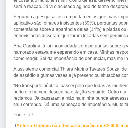
encostando muito em mim. Como defesa, desvencilhei me
será a reação. Já vi o acusado agindo de forma despropo
Segundo a pesquisa, os comportamentos que mais impor
aplicativo são: olhares insistentes (39%), perguntas so
comentários sobre a aparência delas (14%) e piadas ou
entrevistadas disseram que foram tocadas sem permissã
Ana Carolina já foi incomodada com perguntas sobre a vi
namorado estava me esperando em casa. Minhas respos
como reagir. Sei da importância de denunciar, mas me ini
A assistente comercial Thiara Marins Tavares Souza, de 
de assédio algumas vezes e já presenciou situações c
“No transporte público, passei pelo que todas as mulhe
perto e o homem desceu na estação seguinte. Outro di
reclamou. Já passaram a mão na minha bunda atravess
saiu correndo. Dá uma sensação de impotência. Muito tri
Fonte: R7
Anterior
Guedes não descarta auxílio de R$ 600, m