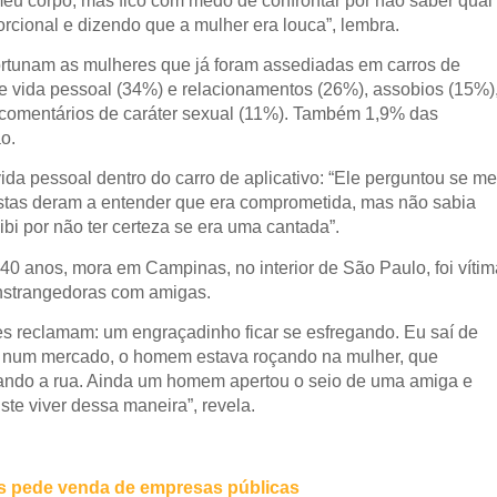
u corpo, mas fico com medo de confrontar por não saber qual
rcional e dizendo que a mulher era louca”, lembra.
tunam as mulheres que já foram assediadas em carros de
bre vida pessoal (34%) e relacionamentos (26%), assobios (15%)
 comentários de caráter sexual (11%). Também 1,9% das
o.
da pessoal dentro do carro de aplicativo: “Ele perguntou se m
tas deram a entender que era comprometida, mas não sabia
bi por não ter certeza se era uma cantada”.
40 anos, mora em Campinas, no interior de São Paulo, foi vítim
onstrangedoras com amigas.
res reclamam: um engraçadinho ficar se esfregando. Eu saí de
a, num mercado, o homem estava roçando na mulher, que
ando a rua. Ainda um homem apertou o seio de uma amiga e
ste viver dessa maneira”, revela.
as pede venda de empresas públicas