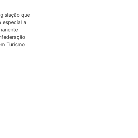
gislação que
 especial a
manente
nfederação
em Turismo