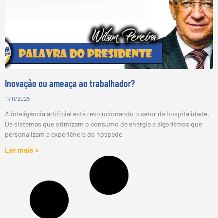
Inovação ou ameaça ao trabalhador?
11/11/2025
A inteligência artificial está revolucionando o setor da hospitalidade.
De sistemas que otimizam o consumo de energia a algoritmos que
personalizam a experiência do hóspede,
Ler mais »