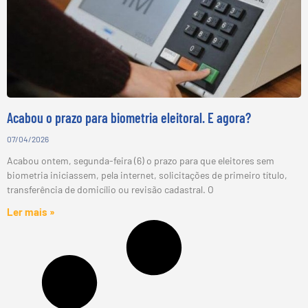
Acabou o prazo para biometria eleitoral. E agora?
07/04/2026
Acabou ontem, segunda-feira (6) o prazo para que eleitores sem
biometria iniciassem, pela internet, solicitações de primeiro título,
transferência de domicílio ou revisão cadastral. O
Ler mais »