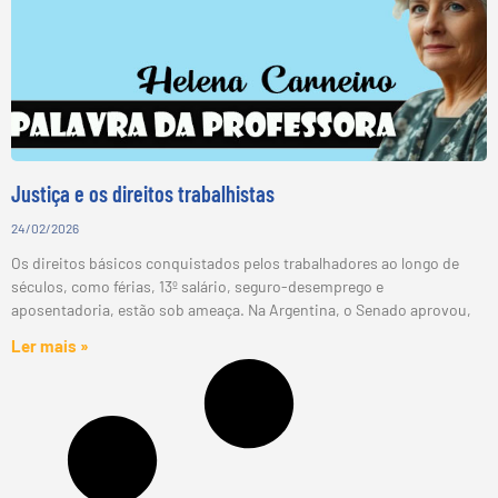
Justiça e os direitos trabalhistas
24/02/2026
Os direitos básicos conquistados pelos trabalhadores ao longo de
séculos, como férias, 13º salário, seguro-desemprego e
aposentadoria, estão sob ameaça. Na Argentina, o Senado aprovou,
Ler mais »