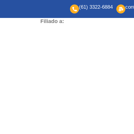
(61) 3322-6884
con
Filiado a: