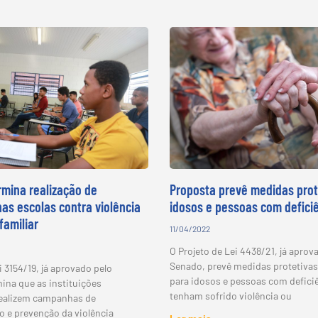
rmina realização de
Proposta prevê medidas prot
s escolas contra violência
idosos e pessoas com defici
familiar
11/04/2022
O Projeto de Lei 4438/21, já aprov
Senado, prevê medidas protetivas
i 3154/19, já aprovado pelo
para idosos e pessoas com defici
ina que as instituições
tenham sofrido violência ou
realizem campanhas de
o e prevenção da violência