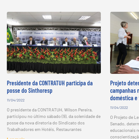
Presidente da CONTRATUH participa da
Projeto dete
posse do Sinthoresp
campanhas na
doméstica e 
11/04/2022
11/04/2022
O presidente da CONTRATUH, Wilson Pereira,
participou no último sábado (9), da solenidade de
O Projeto de Le
posse da nova diretoria do Sindicato dos
Senado, determ
Trabalhadores em Hotéis, Restaurantes
educacionais 
conscientizaçã