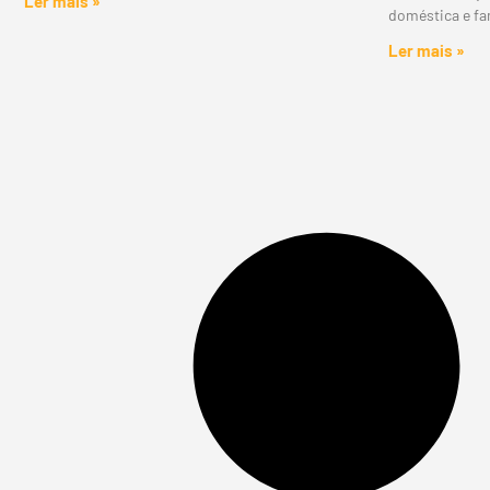
Ler mais »
doméstica e fam
Ler mais »