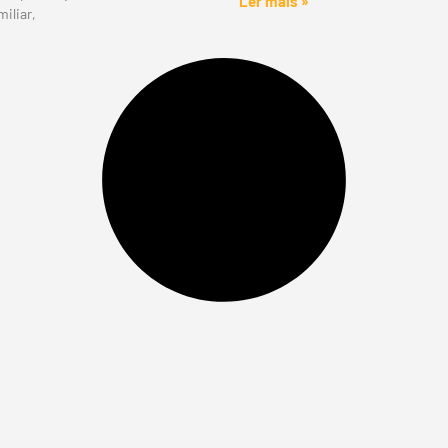
Ler mais »
iliar,