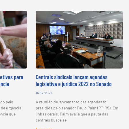
etivas para
Centrais sindicais lançam agendas
ência
legislativa e jurídica 2022 no Senado
11/04/2022
ado pelo
A reunião de lançamento das agendas foi
 de urgência
presidida pelo senador Paulo Paim (PT-RS). Em
ência que
linhas gerais, Paim avalia que a pauta das
centrais busca se