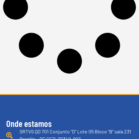
Onde estamos
SRTVS QD 701 Conjunto “D” Lote 05 Bloco “B” sala 231
Brasília – DF CEP: 70340-907