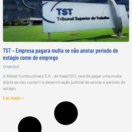
TST – Empresa pagará multa se não anotar período de
estágio como de emprego
17/08/2021
A Alesat Combustíveis S.A., de Itajaí (SC), terá de pagar uma multa
diária se não cumprir a determinação judicial de anotar o período de
estágio
Ler mais »