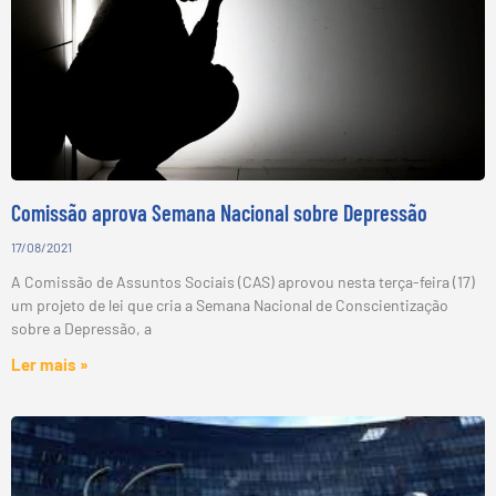
Comissão aprova Semana Nacional sobre Depressão
17/08/2021
A Comissão de Assuntos Sociais (CAS) aprovou nesta terça-feira (17)
um projeto de lei que cria a Semana Nacional de Conscientização
sobre a Depressão, a
Ler mais »