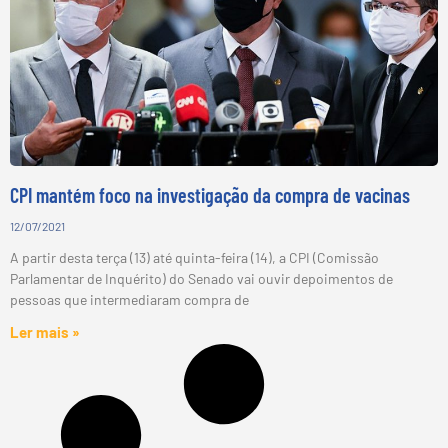
CPI mantém foco na investigação da compra de vacinas
12/07/2021
A partir desta terça (13) até quinta-feira (14), a CPI (Comissão
Parlamentar de Inquérito) do Senado vai ouvir depoimentos de
pessoas que intermediaram compra de
Ler mais »