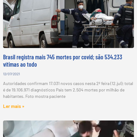
Brasil registra mais 745 mortes por covid; são 534.233
vítimas ao todo
12/07/2021
Autoridades confirmam 17.031 novos casos nesta 2ª feira (12.jul); total
é de 19.106.971 diagnósticos País tem 2.504 mortes por milhão de
habitantes. Foto mostra paciente
Ler mais »