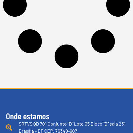
Onde estamos
SRTVS QD 701 Conjunto “D” Lote 05 Bloco “B” sala 231
Brasília – DF CEP: 70340-907