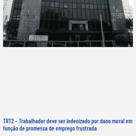
TRT2 – Trabalhador deve ser indenizado por dano moral em
função de promessa de emprego frustrada