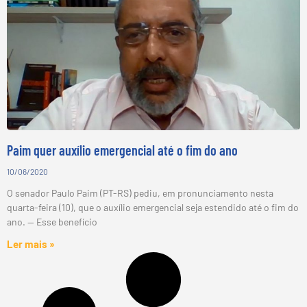
Paim quer auxílio emergencial até o fim do ano
10/06/2020
O senador Paulo Paim (PT-RS) pediu, em pronunciamento nesta
quarta-feira (10), que o auxílio emergencial seja estendido até o fim do
ano. — Esse benefício
Ler mais »