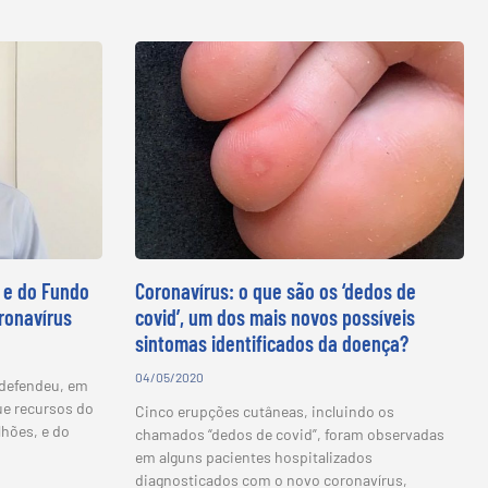
 e do Fundo
Coronavírus: o que são os ‘dedos de
ronavírus
covid’, um dos mais novos possíveis
sintomas identificados da doença?
04/05/2020
 defendeu, em
ue recursos do
Cinco erupções cutâneas, incluindo os
hões, e do
chamados “dedos de covid”, foram observadas
em alguns pacientes hospitalizados
diagnosticados com o novo coronavírus,