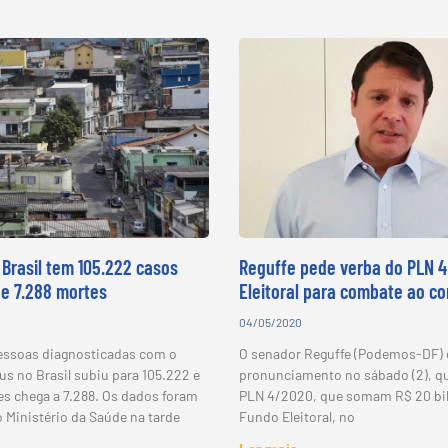
 Brasil tem 105.222 casos
Reguffe pede verba do PLN 4
e 7.288 mortes
Eleitoral para combate ao co
04/05/2020
essoas diagnosticadas com o
O senador Reguffe (Podemos-DF)
us no Brasil subiu para 105.222 e
pronunciamento no sábado (2), q
es chega a 7.288. Os dados foram
PLN 4/2020, que somam R$ 20 bil
 Ministério da Saúde na tarde
Fundo Eleitoral, no