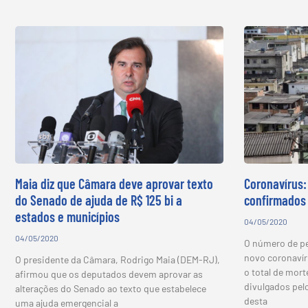
Maia diz que Câmara deve aprovar texto
Coronavírus:
do Senado de ajuda de R$ 125 bi a
confirmados 
estados e municípios
04/05/2020
04/05/2020
O número de p
novo coronavír
O presidente da Câmara, Rodrigo Maia (DEM-RJ),
o total de mort
afirmou que os deputados devem aprovar as
divulgados pelo
alterações do Senado ao texto que estabelece
desta
uma ajuda emergencial a