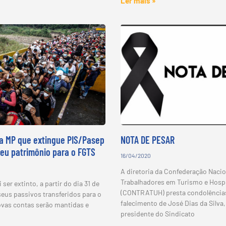
Ler mais »
a MP que extingue PIS/Pasep
NOTA DE PESAR
seu patrimônio para o FGTS
16/04/2020
A diretoria da Confederação Nacio
Trabalhadores em Turismo e Hospi
ser extinto, a partir do dia 31 de
(CONTRATUH) presta condolência
seus passivos transferidos para o
falecimento de José Dias da Silva,
vas contas serão mantidas e
presidente do Sindicato