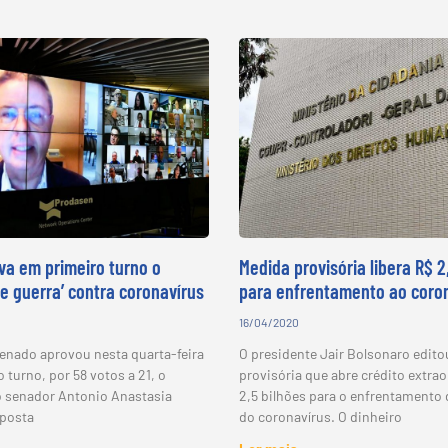
a em primeiro turno o
Medida provisória libera R$ 2
e guerra’ contra coronavírus
para enfrentamento ao coro
16/04/2020
Senado aprovou nesta quarta-feira
O presidente Jair Bolsonaro edit
o turno, por 58 votos a 21, o
provisória que abre crédito extrao
o senador Antonio Anastasia
2,5 bilhões para o enfrentamento
oposta
do coronavírus. O dinheiro