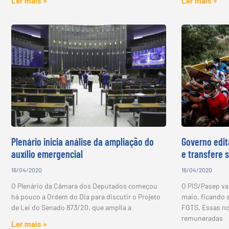
Ler mais »
Ler mais »
Plenário inicia análise da ampliação do
Governo edit
auxílio emergencial
e transfere 
16/04/2020
16/04/2020
O Plenário da Câmara dos Deputados começou
O PIS/Pasep vai 
há pouco a Ordem do Dia para discutir o Projeto
maio, ficando 
de Lei do Senado 873/20, que amplia a
FGTS. Essas no
remuneradas
Ler mais »