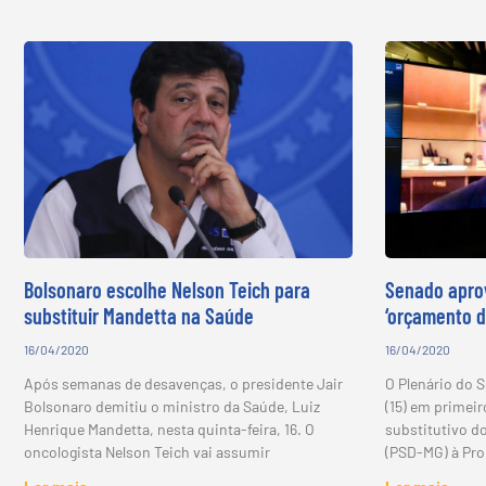
Bolsonaro escolhe Nelson Teich para
Senado aprov
substituir Mandetta na Saúde
‘orçamento d
16/04/2020
16/04/2020
Após semanas de desavenças, o presidente Jair
O Plenário do 
Bolsonaro demitiu o ministro da Saúde, Luiz
(15) em primeir
Henrique Mandetta, nesta quinta-feira, 16. O
substitutivo d
oncologista Nelson Teich vai assumir
(PSD-MG) à Pr