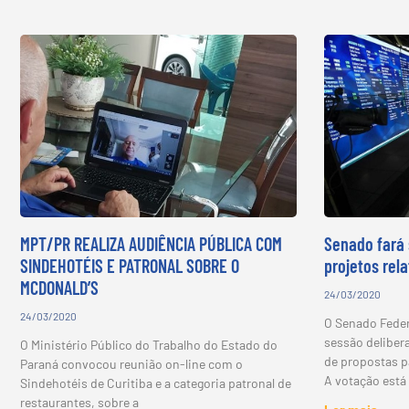
MPT/PR REALIZA AUDIÊNCIA PÚBLICA COM
Senado fará 
SINDEHOTÉIS E PATRONAL SOBRE O
projetos rel
MCDONALD’S
24/03/2020
24/03/2020
O Senado Federa
sessão deliber
O Ministério Público do Trabalho do Estado do
de propostas p
Paraná convocou reunião on-line com o
A votação está 
Sindehotéis de Curitiba e a categoria patronal de
restaurantes, sobre a