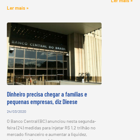
Ler mais »
Ler mais »
Dinheiro precisa chegar a famílias e
pequenas empresas, diz Dieese
24/03/2020
O Banco Central (BC) anunciou nesta segunda-
feira (24) medidas para injetar R$ 1,2 trilhão no
mercado financeiro e aumentar a liquidez,