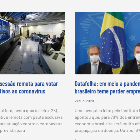
sessão remota para votar
Datafolha: em meio a pandem
ativos ao coronavírus
brasileiro teme perder empr
24/03/2020
l fará, nesta quarta-feira (25),
Uma pesquisa feita pelo Instituto 
ativa remota com pauta exclusiva
apontou que, para 79% dos entrev
ara atuação contra o coronavírus.
economia brasileira será muito af
prevista para
propagação da doença. Outros 1